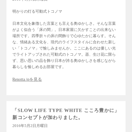
明かりの灯る可動式トコノマ
日本文化を象徴した言葉とも言える奥ゆかしさ。そんな言葉
がよく似合う「床の間」。日本家屋に欠かすことの出来ない
場所です。四季折々の床の間飾りで心ゆたかに暮らす。そん
な、情緒ある文化を、現代のライフスタイルに合わせた新し
い「トコノマ」で愉しみませんか。ここにあるのは優しい光
でライトアップされた可動式のトコノマ。器、生け花に限ら
ず、思い思いの品を飾り日本が誇る奥ゆかしさを感じながら
暮らしを愉しめるお部屋です。
Renotta.jpを見る
「SLOW LIFE TYPE WHITE こころ豊かに」
新コンセプトが加わりました。
2016年5月2日月曜日