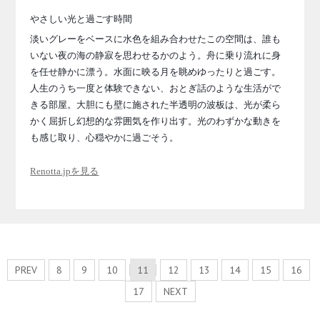
やさしい光と過ごす時間
淡いグレーをベースに水色を組み合わせたこの空間は、誰も
いない夜の海の静寂を思わせるかのよう。舟に乗り流れに身
を任せ静かに漂う。水面に映る月を眺めゆったりと過ごす。
人生のうち一度と体験できない、おとぎ話のような生活がで
きる部屋。大胆にも壁に施された半透明の波板は、光が柔ら
かく屈折し幻想的な雰囲気を作り出す。光のわずかな動きを
も感じ取り、心穏やかに過ごそう。
Renotta.jpを見る
PREV
8
9
10
11
12
13
14
15
16
17
NEXT