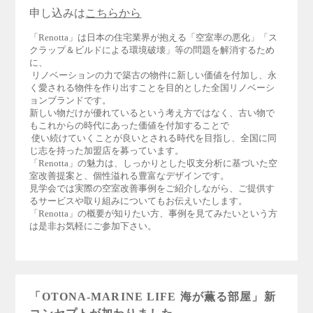
申し込みは
こちらから
「Renotta」は日本の住宅業界が抱える「空室率の悪化」「ス
クラップ＆ビルドによる環境破壊」等の問題を解消するため
に、
リノベーションの力で築古の物件に新しい価値を付加し、永
く愛される物件を作り出すことを目的とした全国リノベーシ
ョンブランドです。
新しい物だけが優れているという考え方ではなく、古い物で
もこれからの時代にあった価値を付加することで
使い続けていくことが良いとされる時代を目指し、全国に同
じ志を持った加盟店を募っています。
「Renotta」の魅力は、しっかりとした収支分析に基づいた空
室改善提案と、個性溢れる豊富なデザインです。
見学会では実際の空室改善事例をご紹介しながら、ご提供す
るサービスや取り組みについてもお伝えいたします。
「Renotta」の概要が知りたい方、事例を見てみたいという方
は是非お気軽にご参加下さい。
「OTONA-MARINE LIFE 海が薫る部屋」新