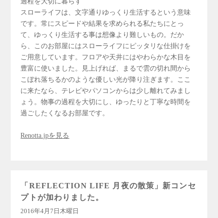
過程を大切に暮らす
スローライフは、文字通りゆっくり生活するという意味
です。常にスピードや結果を求められる私たちにとっ
て、ゆっくり生活する事は想像より難しいもの。だか
ら、このお部屋にはスローライフにピッタリな仕掛けを
ご用意しています。フロアや天井にはやわらかな木目を
豊富に使いました。見上げれば、まるで雲の切れ間から
こぼれ落ちるかのような優しい光が降り注ぎます。ここ
に来たなら、テレビやパソコンからは少し離れてみまし
ょう。物事の過程を大切にし、ゆったりと丁寧な時間を
過ごしたくなるお部屋です。
Renotta.jpを見る
「REFLECTION LIFE 月夜の散策」新コンセ
プトが加わりました。
2016年4月7日木曜日