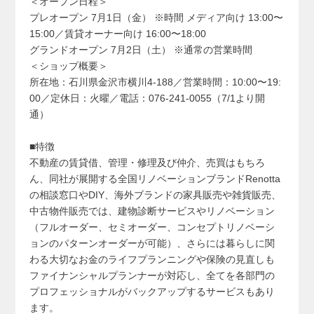
＜オープン日程＞
プレオープン 7月1日（金） ※時間 メディア向け 13:00〜
15:00／賃貸オーナー向け 16:00〜18:00
グランドオープン 7月2日（土） ※通常の営業時間
＜ショップ概要＞
所在地：石川県金沢市横川4-188／営業時間：10:00〜19:
00／定休日：火曜／電話：076-241-0055（7/1より開
通）
■特徴
不動産の賃貸借、管理・修理及び仲介、売買はもちろ
ん、同社が展開する全国リノベーションブランドRenotta
の相談窓口やDIY、海外ブランドの家具販売や雑貨販売、
中古物件販売では、建物診断サービスやリノベーション
（フルオーダー、セミオーダー、コンセプトリノベーシ
ョンのパターンオーダーが可能）、さらには暮らしに関
わる大切なお金のライフプランニングや保険の見直しも
ファイナンシャルプランナーが対応し、全てを各部門の
プロフェッショナルがバックアップするサービスもあり
ます。