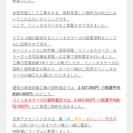
希望でした。
全室空室にして工事をする。賃料見直しと物件力の向上にお
いてこの上ないタイミングです。
ここで、リノッタカラーズをご提案させて頂きました。
クラスコ様の提供するリノッタカラーズの提案資料をシンプ
ルに活用させて頂き、
オーソドックスに松竹梅（原状回復・リノッタカラーズ・カ
ラーズ＋住宅設備全更新）の工事で賃料査定を行いました。
工事の営業経験1年と少しの私でしたが、リノッタカラーズの
資料と賃料査定が刺さり、オーナー様のご意思でリノッタカ
ラーズの施工をお選びいただきました。
通常の原状回復工事の賃料査定では、
2,437,000円（1部屋平均
約84,000円）
のところ、
リノッタカラーズの賃料査定では、2,663,000円（1部屋平均約
92,000円）
にて管理ご契約を頂きました。
天井アクセントクロスは
青
・
緑
・
黄色
・
オレンジ
・
茶色木
目
の5パターンをオーナー様と一緒に選定し
29部屋にランダムに配置しました。