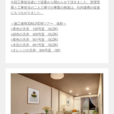
今回工事担当者にて提案から関わらせて頂きました。管理営
業と工事担当の二人三脚での事案の推進は、社内連携の促進
にもつながりました。
＜施工後NODALVIEWツアー 抜粋＞
○青色の天井 105号室 (2LDK)
○緑色の天井 305号室 (2LDK)
○黄色の天井 501号室 (3LDK)
○木目の天井 601号室 (3LDK)
○オレンジの天井 304号室 (2K)