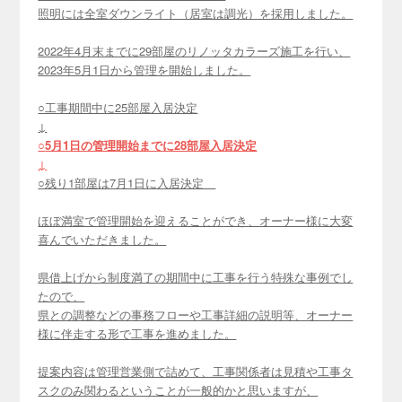
照明には全室ダウンライト（居室は調光）を採用しました。
2022年4月末までに29部屋のリノッタカラーズ施工を行い、
2023年5月1日から管理を開始しました。
○工事期間中に25部屋入居決定
↓
○
5月1日の管理開始までに28部屋入居決定
↓
○残り1部屋は7月1日に入居決定
ほぼ満室で管理開始を迎えることができ、オーナー様に大変
喜んでいただきました。
県借上げから制度満了の期間中に工事を行う特殊な事例でし
たので、
県との調整などの事務フローや工事詳細の説明等、オーナー
様に伴走する形で工事を進めました。
提案内容は管理営業側で詰めて、工事関係者は見積や工事タ
スクのみ関わるということが一般的かと思いますが、