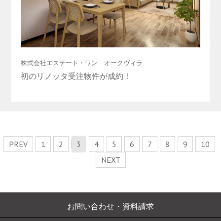
株式会社エステート・ワン オークヴィラ
初のリノッタ受注物件が成約！
PREV
1
2
3
4
5
6
7
8
9
10
NEXT
お問い合わせ・資料請求