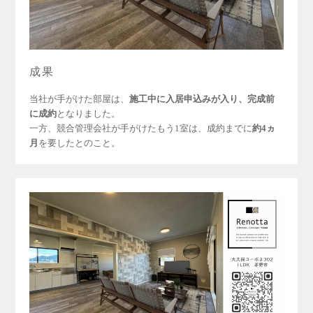
成果
当社が手がけた部屋は、
施工中に入居申込みが入り、完成前
に成約
となりました。
一方、競合管理会社が手がけたもう1室は、成約までに
約4ヵ
月
を要したとのこと。